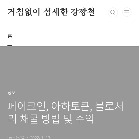
본문 바로가기
거침없이 섬세한 강깡철
홈
정보
페이코인, 아하토큰, 블로서
리 채굴 방법 및 수익
by 강깡철
2022. 1. 17.