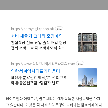
https://comyogi.qshop.ai/
광고
서버 채굴기 그래픽 출장매입
친절상담 전국 당일 출장 매입 현장
결제 서버,그래픽,서버메모리 최고
가 매입
https://www.의왕청계역시티프라디움.com
광고
의왕청계역시티프라디움디하모
니
확정가 분양전환 혜택/71㎡ 최고 9
억대(풀옵션포함)/당첨자 발표
7.23(목)
페이코인과 아하토큰, 블로서리는 각자 독특한 채굴방법을 가지
고 있습니다. 이것은 각 서비스의 특징이 나타나는 암호화폐의 지