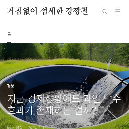
본문 바로가기
거침없이 섬세한 강깡철
홈
정보
지금 경제상황에도 과연 낙수
효과가 존재하는 걸까?
by 강깡철
2023. 9. 14.