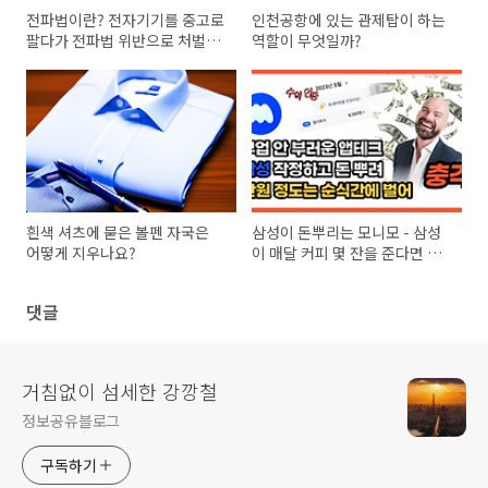
전파법이란? 전자기기를 중고로
인천공항에 있는 관제탑이 하는
팔다가 전파법 위반으로 처벌받
역할이 무엇일까?
을 수 있다?
흰색 셔츠에 묻은 볼펜 자국은
삼성이 돈뿌리는 모니모 - 삼성
어떻게 지우나요?
이 매달 커피 몇 잔을 준다면 받
지 않을 이유가 있을까?
댓글
거침없이 섬세한 강깡철
정보공유블로그
구독하기