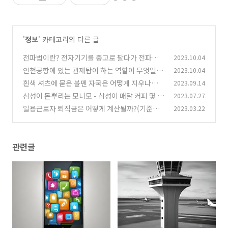
'
정보
' 카테고리의 다른 글
전파법이란? 전자기기를 중고로 팔다가 전파법
2023.10.04
위반으로 처벌받을 수 있다?
인천공항에 있는 관제탑이 하는 역할이 무엇일
2023.10.04
(0)
까?
흰색 셔츠에 묻은 볼펜 자국은 어떻게 지우나요?
2023.09.14
(0)
삼성이 돈뿌리는 모니모 - 삼성이 매달 커피 몇 잔
2023.07.27
(0)
을 준다면 받지 않을 이유가 있을까?
일용근로자 퇴직금은 어떻게 계산될까?(기준을
2023.03.22
(20)
알아보자)
(0)
관련글