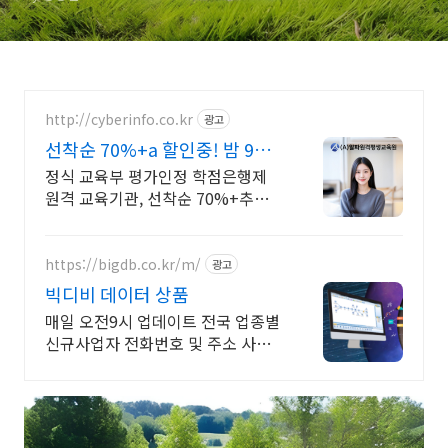
http://cyberinfo.co.kr
광고
선착순 70%+a 할인중! 밤 9시
까지 상담가능!
정식 교육부 평가인정 학점은행제
원격 교육기관, 선착순 70%+추가
할인 모바일 수강 가능, 이수율 높은
알파원격평생교육원 심리학 학위취
득!
https://bigdb.co.kr/m/
광고
빅디비 데이터 상품
매일 오전9시 업데이트 전국 업종별
신규사업자 전화번호 및 주소 사업
자등록일 정보